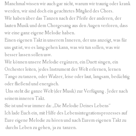
Manchmal wissen wir auch gar nicht, warum wir traurig oder krank
werden, wir sind doch ein geachtetes Mitglied des Chors.
Wir haben über das Tanzen nach der Pfeife der anderen, der
lauten Musik und dem Chorgesang aus den Augen verloren, dass
wir eine ganz eigene Melodie haben.
Einen eigenen Takt in unserem Inneren, der uns anzeigt, was für
uns gut ist, wo es lang gehen kann, was wir tun sollen, was wir
besser lassen sollen usw.
Wir können unsere Melodie ergänzen, ein Duett singen, ein
Orchester leiten, jedes Instrument der Welt erlernen, lernen
Tango zu tanzen, oder Walzer, leise oder laut, langsam, bedächtig
oder fließend und energisch.
Uns steht die ganze Welt (der Musik) zur Verfügung . Jeder nach
seinem inneren Takt.
Sie ist und war immer da: „Die Melodie Deines Lebens“
Ich lade Euch ein, mit Hilfe des Lebensintegrationsprozesses auf
Eure eigene Melodie zu hören und nach Eurem eigenen Takt zu
durchs Leben zu gehen, ja zu tanzen.