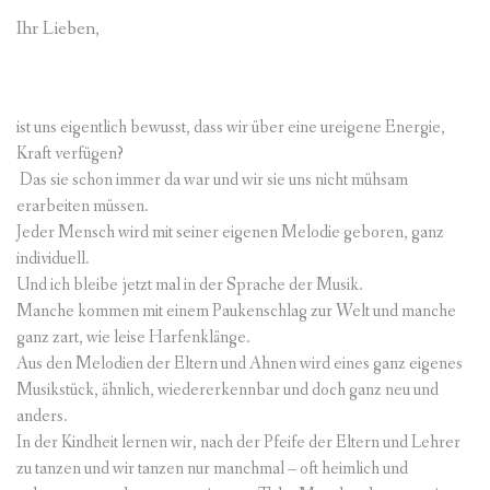
Ihr Lieben,
ÜBER MICH
RÜCKMELDUNGEN
ist uns eigentlich bewusst, dass wir über eine ureigene Energie,
BLOG
Kraft verfügen?
Das sie schon immer da war und wir sie uns nicht mühsam
PARTNER / LINKS
erarbeiten müssen.
Jeder Mensch wird mit seiner eigenen Melodie geboren, ganz
individuell.
Und ich bleibe jetzt mal in der Sprache der Musik.
Manche kommen mit einem Paukenschlag zur Welt und manche
ganz zart, wie leise Harfenklänge.
Aus den Melodien der Eltern und Ahnen wird eines ganz eigenes
Musikstück, ähnlich, wiedererkennbar und doch ganz neu und
anders.
In der Kindheit lernen wir, nach der Pfeife der Eltern und Lehrer
zu tanzen und wir tanzen nur manchmal – oft heimlich und