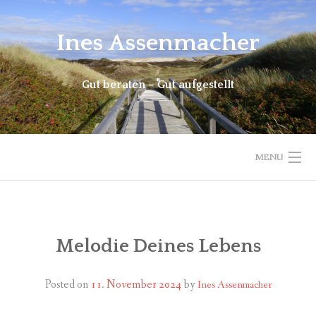
Skip
to
Ines Assenmacher
content
Gut beraten – Gut aufgestellt
MENU
START
BERATUNG
Melodie Deines Lebens
ANGEBOT UND METHODE
Posted on
11. November 2024
by
Ines Assenmacher
TERMINE